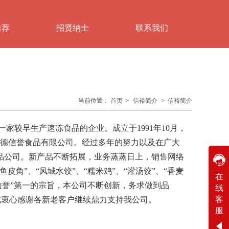
推荐
招贤纳士
联系我们
当前位置：
首页
>
信裕简介
>
信裕简介
较早生产速冻食品的企业。成立于1991年10月，
顺德信誉食品有限公司。经过多年的努力以及在广大
品公司。新产品不断拓展，业务蒸蒸日上，销售网络
在线客服
角”、“风城水饺”、“糯米鸡”、“灌汤饺”、“香麦
在
信誉”第一的宗旨，本公司不断创新，务求做到品
线
工作时间
客
在此衷心感谢各新老客户继续鼎力支持我公司。
周一
至
周六
8:30-17:30
服