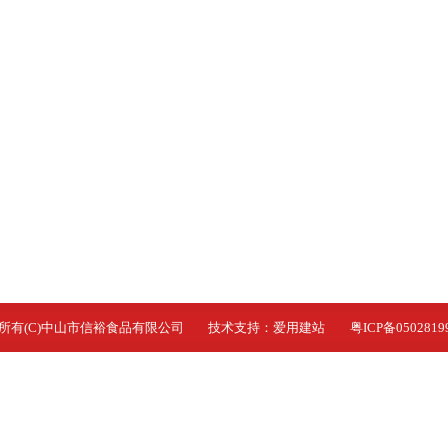
所有(C)中山市信裕食品有限公司 技术支持：
爱用建站
粤ICP备0502819