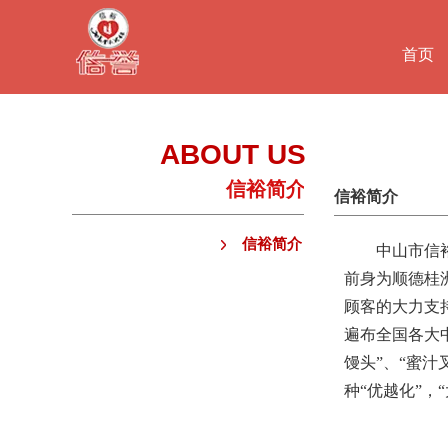
首页
ABOUT US
信裕简介
信裕简介
信裕简介
中山市信裕食
前身为顺德桂
顾客的大力支
遍布全国各大中
馒头”、“蜜
种“优越化”